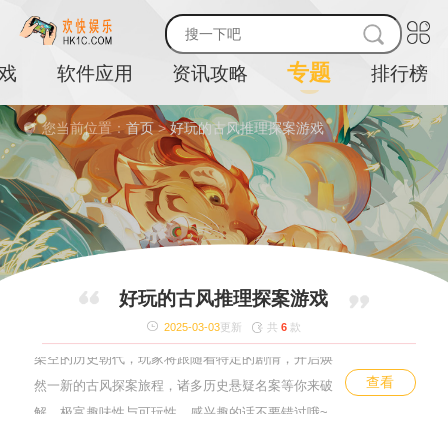
专题
戏
软件应用
资讯攻略
排行榜
您当前位置：
首页
>
好玩的古风推理探案游戏
好玩的古风推理探案游戏
古风探案游戏合集，小编为大家盘点了多款趣味耐玩
2025-03-03
更新
共
6
款
的古风推理探案类游戏，这类游戏带玩家进入到一个
架空的历史朝代，玩家将跟随着特定的剧情，开启焕
查看
然一新的古风探案旅程，诸多历史悬疑名案等你来破
解，极富趣味性与可玩性，感兴趣的话不要错过哦~