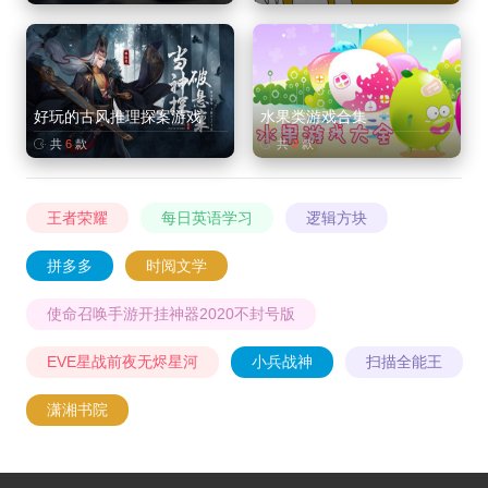
好玩的古风推理探案游戏
水果类游戏合集
共
6
款
共
2
款
王者荣耀
每日英语学习
逻辑方块
拼多多
时阅文学
使命召唤手游开挂神器2020不封号版
EVE星战前夜无烬星河
小兵战神
扫描全能王
潇湘书院