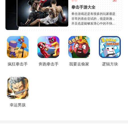
5
款
拳击手游大全
拳击游戏还是有很多的玩家都是
非常的喜欢尝试的，很是刺激，
并且也是能够发泄心中的不快
吧，现在市面上是有很多的类型
的拳击的游戏，这些游戏一般都
是一些格斗的游戏，其实是非常
的有趣，也是相当的刺激的，游
戏中是有一些不同的场景都是能
够去进行体验的，我们也是能够
去刺激的进行对战的，小编现在
就是收集了一些有意思的拳击游
疯狂拳击手
奔跑拳击手
我要去偷家
逻辑方块
戏，相信你们一定会喜欢的。
幸运男孩