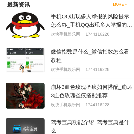
最新资讯
MORE +
手机QQ出现多人举报的风险提示
怎么办_手机QQ出现多人举报的风
险原因分析
欢快手机娱乐网
1744116228
微信指数是什么_微信指数怎么看
教程
欢快手机娱乐网
1744116228
崩坏3血色玫瑰圣痕如何搭配_崩坏
3血色玫瑰圣痕搭配推荐
欢快手机娱乐网
1744116228
驾考宝典功能介绍_驾考宝典是什
么