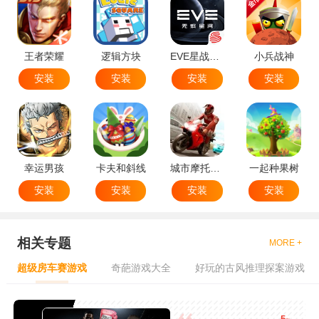
王者荣耀
逻辑方块
EVE星战前夜无烬星河
小兵战神
安装
安装
安装
安装
幸运男孩
卡夫和斜线
城市摩托特技
一起种果树
安装
安装
安装
安装
相关专题
MORE +
超级房车赛游戏
奇葩游戏大全
好玩的古风推理探案游戏