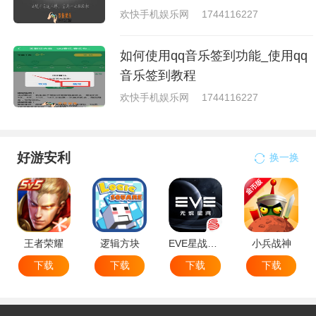
欢快手机娱乐网
1744116227
如何使用qq音乐签到功能_使用qq
音乐签到教程
欢快手机娱乐网
1744116227
好游安利
换一换
王者荣耀
逻辑方块
EVE星战前夜无烬星河
小兵战神
下载
下载
下载
下载