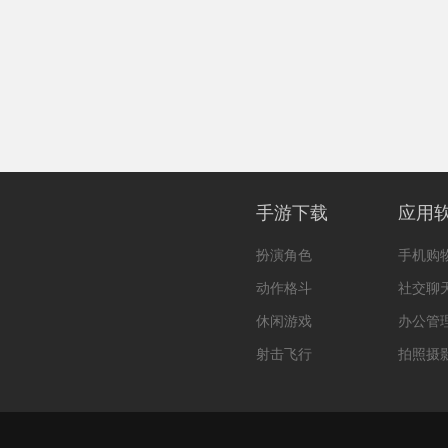
手游下载
应用
扮演角色
手机购
动作格斗
社交聊
休闲游戏
办公管
射击飞行
拍照摄