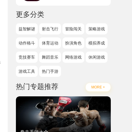
更多分类
益智解谜
射击飞行
冒险闯关
策略游戏
动作格斗
体育运动
扮演角色
模拟养成
竞技赛车
舞蹈音乐
网络游戏
休闲游戏
先
游戏工具
热门手游
热门专题推荐
MORE +
题