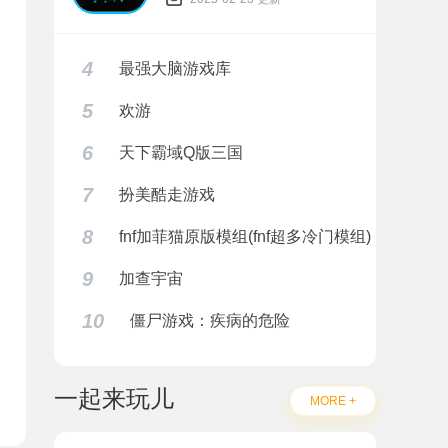
4
最强大脑游戏库
5
欢游
6
天下霸域Q版三国
7
扮美酷走游戏
8
fnf加菲猫原版模组(fnf超多冷门模组)
9
加查宇宙
10
僵尸游戏：疾病的危险
一起来玩儿
MORE +