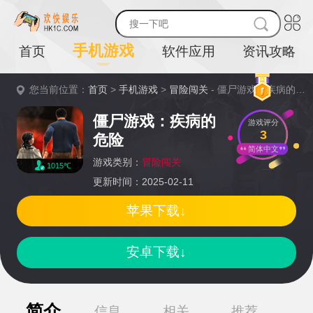
手机游戏
首页
软件应用
资讯攻略
您当前位置：
首页
>
手机游戏
>
冒险闯关
- 僵尸游戏：疾病的危险详情
僵尸游戏：疾病的
游戏评分
3
危险
简体中文
游戏类别：
冒险闯关
1015℃
更新时间：2025-02-11
苹果下载↓
安卓下载↓
简介
信息
相关
推荐