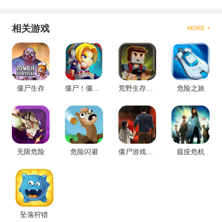
相关游戏
MORE +
僵尸生存
僵尸！僵尸！
荒野生存大战僵尸
危险之旅
无限危险
危险闪避
僵尸游戏：疾病的危险
瘟疫危机
坠落狩猎