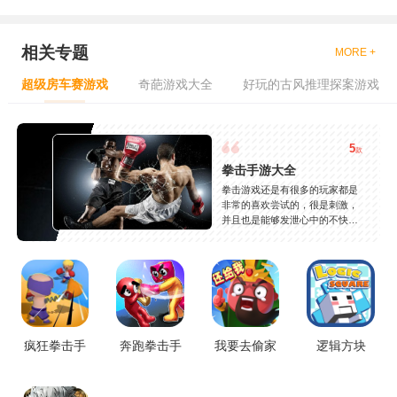
相关专题
MORE +
超级房车赛游戏
奇葩游戏大全
好玩的古风推理探案游戏
5
款
拳击手游大全
拳击游戏还是有很多的玩家都是
非常的喜欢尝试的，很是刺激，
并且也是能够发泄心中的不快
吧，现在市面上是有很多的类型
的拳击的游戏，这些游戏一般都
是一些格斗的游戏，其实是非常
的有趣，也是相当的刺激的，游
戏中是有一些不同的场景都是能
够去进行体验的，我们也是能够
去刺激的进行对战的，小编现在
就是收集了一些有意思的拳击游
疯狂拳击手
奔跑拳击手
我要去偷家
逻辑方块
戏，相信你们一定会喜欢的。