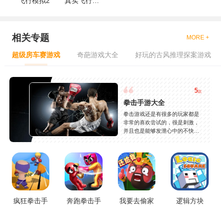
飞行模拟2
真实飞行模拟
相关专题
MORE +
超级房车赛游戏
奇葩游戏大全
好玩的古风推理探案游戏
5
款
拳击手游大全
拳击游戏还是有很多的玩家都是
非常的喜欢尝试的，很是刺激，
并且也是能够发泄心中的不快
吧，现在市面上是有很多的类型
的拳击的游戏，这些游戏一般都
是一些格斗的游戏，其实是非常
的有趣，也是相当的刺激的，游
戏中是有一些不同的场景都是能
够去进行体验的，我们也是能够
去刺激的进行对战的，小编现在
就是收集了一些有意思的拳击游
疯狂拳击手
奔跑拳击手
我要去偷家
逻辑方块
戏，相信你们一定会喜欢的。