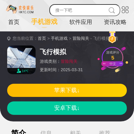
手机游戏
首页
软件应用
资讯攻略
您当前位置：
首页
>
手机游戏
>
冒险闯关
- 飞行模拟详情
飞行模拟
游戏评分
5
游戏类别：
冒险闯关
中文
更新时间：2025-03-31
14℃
苹果下载↓
安卓下载↓
简介
信息
相关
推荐