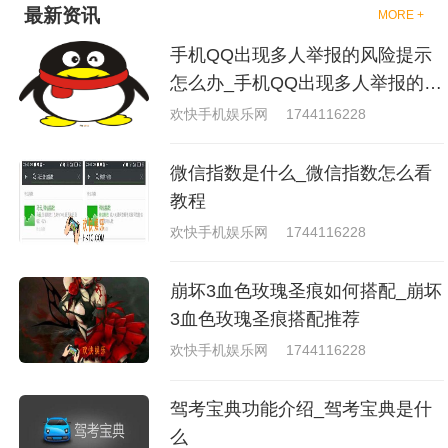
最新资讯
MORE +
手机QQ出现多人举报的风险提示
怎么办_手机QQ出现多人举报的风
险原因分析
欢快手机娱乐网
1744116228
微信指数是什么_微信指数怎么看
教程
欢快手机娱乐网
1744116228
崩坏3血色玫瑰圣痕如何搭配_崩坏
3血色玫瑰圣痕搭配推荐
欢快手机娱乐网
1744116228
驾考宝典功能介绍_驾考宝典是什
么