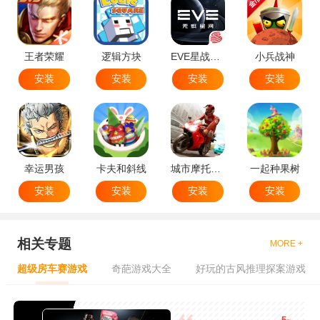
王者荣耀
逻辑方块
EVE星战前夜无烬星河
小兵战神
安装
安装
安装
安装
幸运男孩
卡夫和斜线
城市摩托特技
一起种果树
安装
安装
安装
安装
相关专题
MORE +
超级房车赛游戏
奇葩游戏大全
好玩的古风推理探案游戏