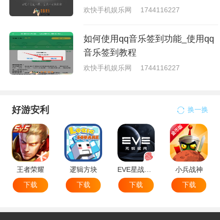
欢快手机娱乐网
1744116227
如何使用qq音乐签到功能_使用qq
音乐签到教程
欢快手机娱乐网
1744116227
好游安利
换一换
王者荣耀
逻辑方块
EVE星战前夜无烬星河
小兵战神
下载
下载
下载
下载