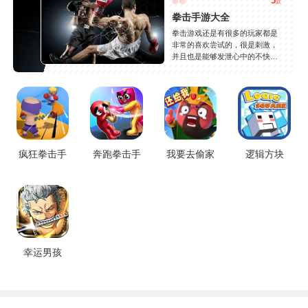
5
款
拳击手游大全
拳击游戏还是有很多的玩家都是
非常的喜欢尝试的，很是刺激，
并且也是能够发泄心中的不快
吧，现在市面上是有很多的类型
的拳击的游戏，这些游戏一般都
是一些格斗的游戏，其实是非常
的有趣，也是相当的刺激的，游
戏中是有一些不同的场景都是能
够去进行体验的，我们也是能够
去刺激的进行对战的，小编现在
就是收集了一些有意思的拳击游
疯狂拳击手
奔跑拳击手
我要去偷家
逻辑方块
戏，相信你们一定会喜欢的。
幸运男孩