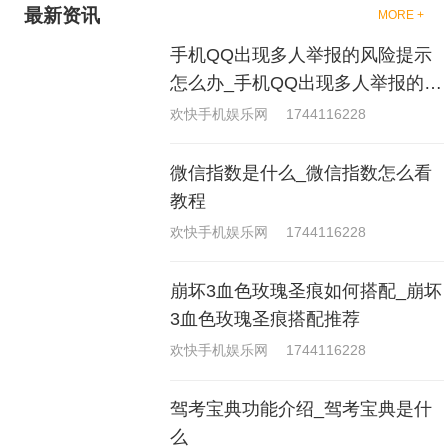
最新资讯
MORE +
手机QQ出现多人举报的风险提示
怎么办_手机QQ出现多人举报的风
险原因分析
欢快手机娱乐网
1744116228
微信指数是什么_微信指数怎么看
教程
欢快手机娱乐网
1744116228
崩坏3血色玫瑰圣痕如何搭配_崩坏
3血色玫瑰圣痕搭配推荐
欢快手机娱乐网
1744116228
驾考宝典功能介绍_驾考宝典是什
么