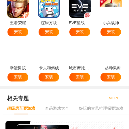
王者荣耀
逻辑方块
EVE星战前夜无烬星河
小兵战神
安装
安装
安装
安装
幸运男孩
卡夫和斜线
城市摩托特技
一起种果树
安装
安装
安装
安装
相关专题
MORE +
超级房车赛游戏
奇葩游戏大全
好玩的古风推理探案游戏