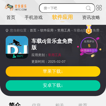
软件应用
首页
手机游戏
资讯攻略
您当前位置：
首页
>
软件应用
>
常用工具
- 车载dj音乐盒免费版详情
车载dj音乐盒免费
应用评分
5
版
简体中文
应用类别：
常用工具
366℃
更新时间：2025-02-07
苹果下载↓
安卓下载↓
简介
信息
相关
推荐