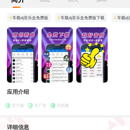
#
车载dj音乐盒免费版
#
车载dj音乐盒免费版下载
#
车载d
应用介绍
官方版
无广告
无病毒
详细信息