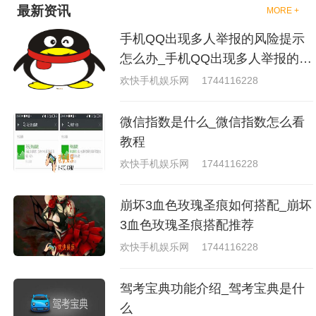
最新资讯
MORE +
手机QQ出现多人举报的风险提示
怎么办_手机QQ出现多人举报的风
险原因分析
欢快手机娱乐网
1744116228
微信指数是什么_微信指数怎么看
教程
欢快手机娱乐网
1744116228
崩坏3血色玫瑰圣痕如何搭配_崩坏
3血色玫瑰圣痕搭配推荐
欢快手机娱乐网
1744116228
驾考宝典功能介绍_驾考宝典是什
么