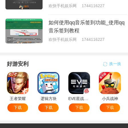
欢快手机娱乐网
1744116227
如何使用qq音乐签到功能_使用qq
音乐签到教程
欢快手机娱乐网
1744116227
好游安利
换一换
王者荣耀
逻辑方块
EVE星战前夜无烬星河
小兵战神
下载
下载
下载
下载