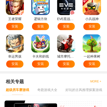
王者荣耀
逻辑方块
EVE星战前夜无烬星河
小兵战神
安装
安装
安装
安装
幸运男孩
卡夫和斜线
城市摩托特技
一起种果树
安装
安装
安装
安装
相关专题
MORE +
超级房车赛游戏
奇葩游戏大全
好玩的古风推理探案游戏