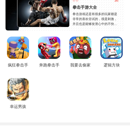
5
款
拳击手游大全
拳击游戏还是有很多的玩家都是
非常的喜欢尝试的，很是刺激，
并且也是能够发泄心中的不快
吧，现在市面上是有很多的类型
的拳击的游戏，这些游戏一般都
是一些格斗的游戏，其实是非常
的有趣，也是相当的刺激的，游
戏中是有一些不同的场景都是能
够去进行体验的，我们也是能够
去刺激的进行对战的，小编现在
就是收集了一些有意思的拳击游
疯狂拳击手
奔跑拳击手
我要去偷家
逻辑方块
戏，相信你们一定会喜欢的。
幸运男孩