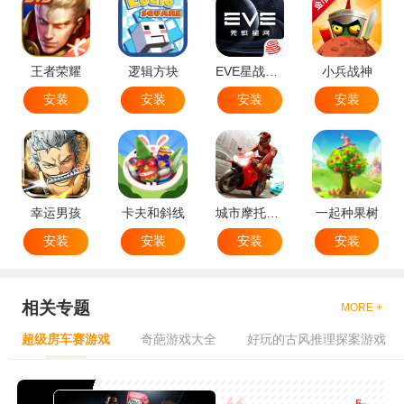
王者荣耀
逻辑方块
EVE星战前夜无烬星河
小兵战神
安装
安装
安装
安装
幸运男孩
卡夫和斜线
城市摩托特技
一起种果树
安装
安装
安装
安装
相关专题
MORE +
超级房车赛游戏
奇葩游戏大全
好玩的古风推理探案游戏