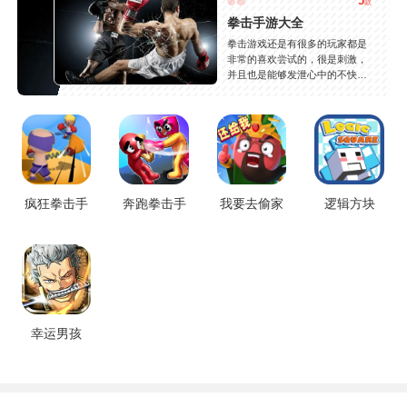
5
款
拳击手游大全
拳击游戏还是有很多的玩家都是
非常的喜欢尝试的，很是刺激，
并且也是能够发泄心中的不快
吧，现在市面上是有很多的类型
的拳击的游戏，这些游戏一般都
是一些格斗的游戏，其实是非常
的有趣，也是相当的刺激的，游
戏中是有一些不同的场景都是能
够去进行体验的，我们也是能够
去刺激的进行对战的，小编现在
就是收集了一些有意思的拳击游
疯狂拳击手
奔跑拳击手
我要去偷家
逻辑方块
戏，相信你们一定会喜欢的。
幸运男孩