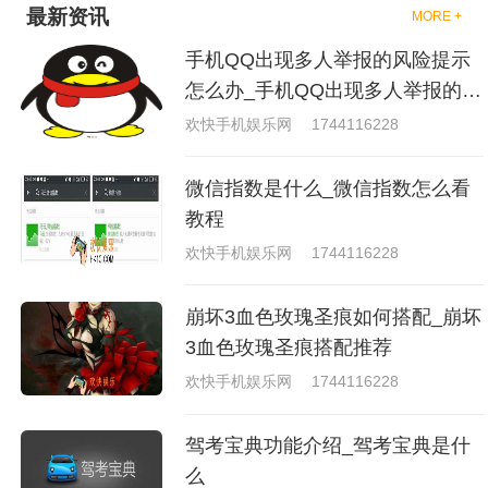
最新资讯
MORE +
手机QQ出现多人举报的风险提示
怎么办_手机QQ出现多人举报的风
险原因分析
欢快手机娱乐网
1744116228
微信指数是什么_微信指数怎么看
教程
欢快手机娱乐网
1744116228
崩坏3血色玫瑰圣痕如何搭配_崩坏
3血色玫瑰圣痕搭配推荐
欢快手机娱乐网
1744116228
驾考宝典功能介绍_驾考宝典是什
么