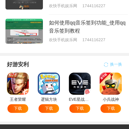
欢快手机娱乐网
1744116227
如何使用qq音乐签到功能_使用qq
音乐签到教程
欢快手机娱乐网
1744116227
好游安利
换一换
王者荣耀
逻辑方块
EVE星战前夜无烬星河
小兵战神
下载
下载
下载
下载