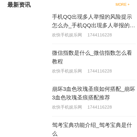
最新资讯
MORE +
手机QQ出现多人举报的风险提示
怎么办_手机QQ出现多人举报的风
险原因分析
欢快手机娱乐网
1744116228
微信指数是什么_微信指数怎么看
教程
欢快手机娱乐网
1744116228
崩坏3血色玫瑰圣痕如何搭配_崩坏
3血色玫瑰圣痕搭配推荐
欢快手机娱乐网
1744116228
驾考宝典功能介绍_驾考宝典是什
么