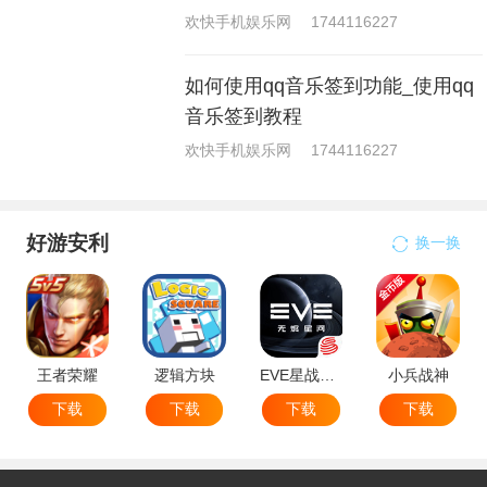
欢快手机娱乐网
1744116227
如何使用qq音乐签到功能_使用qq
音乐签到教程
欢快手机娱乐网
1744116227
好游安利
换一换
王者荣耀
逻辑方块
EVE星战前夜无烬星河
小兵战神
下载
下载
下载
下载