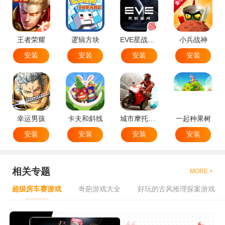
王者荣耀
逻辑方块
EVE星战前夜无烬星河
小兵战神
安装
安装
安装
安装
幸运男孩
卡夫和斜线
城市摩托特技
一起种果树
安装
安装
安装
安装
相关专题
MORE +
超级房车赛游戏
奇葩游戏大全
好玩的古风推理探案游戏