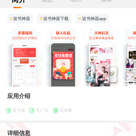
#
追书神器
#
追书神器下载
#
追书神器app
应用介绍
官方版
无广告
无病毒
详细信息