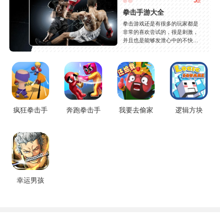
5
款
拳击手游大全
拳击游戏还是有很多的玩家都是
非常的喜欢尝试的，很是刺激，
并且也是能够发泄心中的不快
吧，现在市面上是有很多的类型
的拳击的游戏，这些游戏一般都
是一些格斗的游戏，其实是非常
的有趣，也是相当的刺激的，游
戏中是有一些不同的场景都是能
够去进行体验的，我们也是能够
去刺激的进行对战的，小编现在
就是收集了一些有意思的拳击游
疯狂拳击手
奔跑拳击手
我要去偷家
逻辑方块
戏，相信你们一定会喜欢的。
幸运男孩