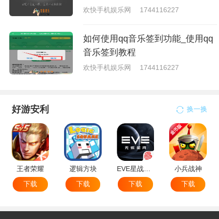
欢快手机娱乐网
1744116227
如何使用qq音乐签到功能_使用qq
音乐签到教程
欢快手机娱乐网
1744116227
好游安利
换一换
王者荣耀
逻辑方块
EVE星战前夜无烬星河
小兵战神
下载
下载
下载
下载