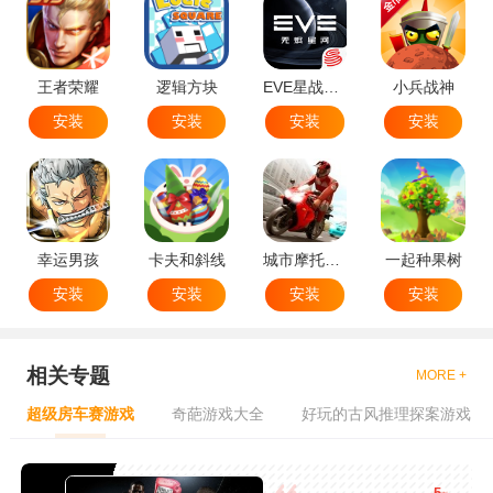
王者荣耀
逻辑方块
EVE星战前夜无烬星河
小兵战神
安装
安装
安装
安装
幸运男孩
卡夫和斜线
城市摩托特技
一起种果树
安装
安装
安装
安装
相关专题
MORE +
超级房车赛游戏
奇葩游戏大全
好玩的古风推理探案游戏