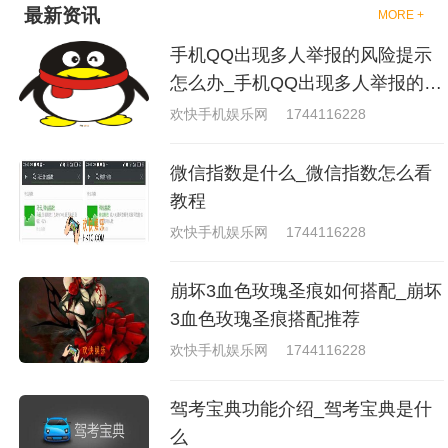
最新资讯
MORE +
手机QQ出现多人举报的风险提示
怎么办_手机QQ出现多人举报的风
险原因分析
欢快手机娱乐网
1744116228
微信指数是什么_微信指数怎么看
教程
欢快手机娱乐网
1744116228
崩坏3血色玫瑰圣痕如何搭配_崩坏
3血色玫瑰圣痕搭配推荐
欢快手机娱乐网
1744116228
驾考宝典功能介绍_驾考宝典是什
么