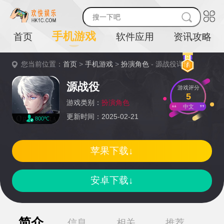
手机游戏
首页
软件应用
资讯攻略
您当前位置：
首页
>
手机游戏
>
扮演角色
- 源战役详情
源战役
游戏评分
5
游戏类别：
扮演角色
中文
更新时间：2025-02-21
800℃
苹果下载↓
安卓下载↓
简介
信息
相关
推荐