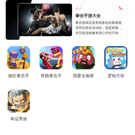
5
款
拳击手游大全
拳击游戏还是有很多的玩家都是
非常的喜欢尝试的，很是刺激，
并且也是能够发泄心中的不快
吧，现在市面上是有很多的类型
的拳击的游戏，这些游戏一般都
是一些格斗的游戏，其实是非常
的有趣，也是相当的刺激的，游
戏中是有一些不同的场景都是能
够去进行体验的，我们也是能够
去刺激的进行对战的，小编现在
就是收集了一些有意思的拳击游
疯狂拳击手
奔跑拳击手
我要去偷家
逻辑方块
戏，相信你们一定会喜欢的。
幸运男孩