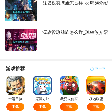
源战役羽鹰族怎么样_羽鹰族介绍
源战役琼鲸族怎么样_琼鲸族介绍
游戏推荐
换一换
幸运男孩
逻辑方块
我要去偷家
极地联盟
下载
下载
下载
下载