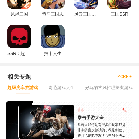
风起三国
策马三国志
风云三国策略版
三国SSR
SSR：超级跑酷
抽卡人生
相关专题
MORE +
超级房车赛游戏
奇葩游戏大全
好玩的古风推理探案游戏
5
款
拳击手游大全
拳击游戏还是有很多的玩家都是
非常的喜欢尝试的，很是刺激，
并且也是能够发泄心中的不快