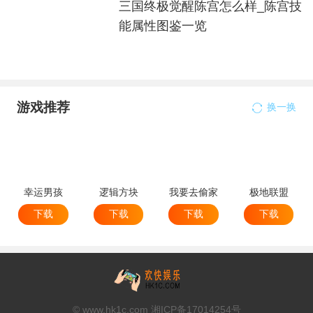
三国终极觉醒陈宫怎么样_陈宫技
能属性图鉴一览
游戏推荐
换一换
幸运男孩
逻辑方块
我要去偷家
极地联盟
下载
下载
下载
下载
© www.hk1c.com 湘ICP备17014254号