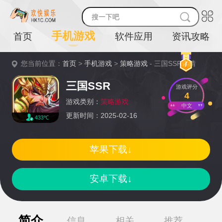
手机游戏
首页
软件应用
资讯攻略
您当前位置：
首页
>
手机游戏
>
策略游戏
- 三国SSR详情
三国SSR
游戏评分
4
游戏类别：
策略游戏
中文
更新时间：2025-02-16
433℃
苹果下载↓
安卓下载↓
简介
信息
相关
推荐