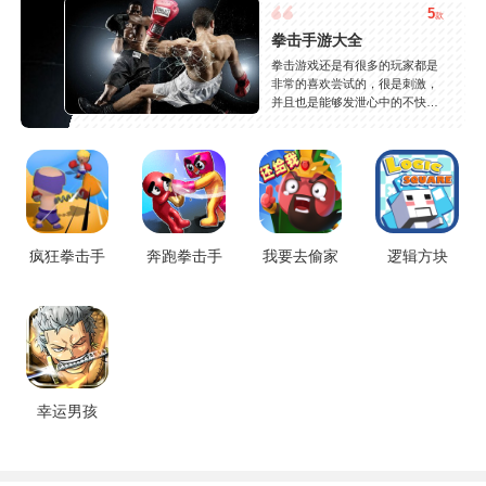
5
款
拳击手游大全
拳击游戏还是有很多的玩家都是
非常的喜欢尝试的，很是刺激，
并且也是能够发泄心中的不快
吧，现在市面上是有很多的类型
的拳击的游戏，这些游戏一般都
是一些格斗的游戏，其实是非常
的有趣，也是相当的刺激的，游
戏中是有一些不同的场景都是能
够去进行体验的，我们也是能够
去刺激的进行对战的，小编现在
就是收集了一些有意思的拳击游
疯狂拳击手
奔跑拳击手
我要去偷家
逻辑方块
戏，相信你们一定会喜欢的。
幸运男孩