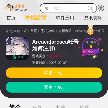
手机游戏
首页
软件应用
资讯攻略
您当前位置：
首页
>
手机游戏
>
舞蹈音乐
- Arcaea(arcaea账号如何注册)详情
Arcaea(arcaea账号
游戏评分
5
如何注册)
中文
游戏类别：
舞蹈音乐
985℃
更新时间：2025-02-07
苹果下载↓
安卓下载↓
简介
信息
相关
推荐