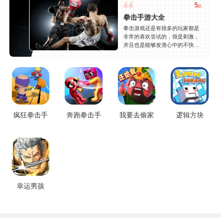
5
款
拳击手游大全
拳击游戏还是有很多的玩家都是
非常的喜欢尝试的，很是刺激，
并且也是能够发泄心中的不快
吧，现在市面上是有很多的类型
的拳击的游戏，这些游戏一般都
是一些格斗的游戏，其实是非常
的有趣，也是相当的刺激的，游
戏中是有一些不同的场景都是能
够去进行体验的，我们也是能够
去刺激的进行对战的，小编现在
就是收集了一些有意思的拳击游
疯狂拳击手
奔跑拳击手
我要去偷家
逻辑方块
戏，相信你们一定会喜欢的。
幸运男孩