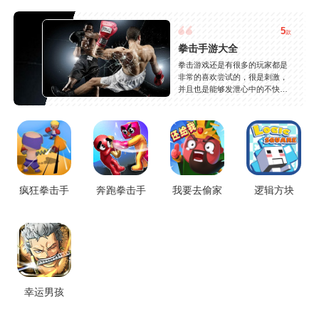
5
款
拳击手游大全
拳击游戏还是有很多的玩家都是
非常的喜欢尝试的，很是刺激，
并且也是能够发泄心中的不快
吧，现在市面上是有很多的类型
的拳击的游戏，这些游戏一般都
是一些格斗的游戏，其实是非常
的有趣，也是相当的刺激的，游
戏中是有一些不同的场景都是能
够去进行体验的，我们也是能够
去刺激的进行对战的，小编现在
就是收集了一些有意思的拳击游
疯狂拳击手
奔跑拳击手
我要去偷家
逻辑方块
戏，相信你们一定会喜欢的。
幸运男孩