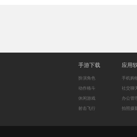
手游下载
应用
扮演角色
手机购
动作格斗
社交聊
休闲游戏
办公管
射击飞行
拍照摄