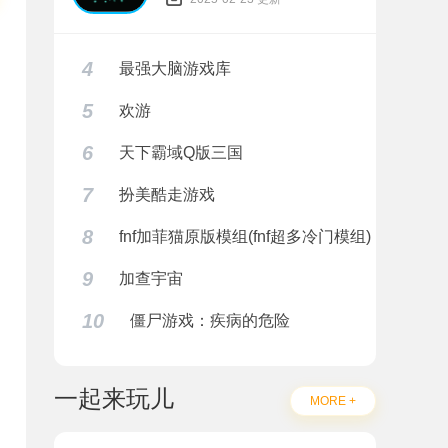
4
最强大脑游戏库
5
欢游
6
天下霸域Q版三国
7
扮美酷走游戏
8
fnf加菲猫原版模组(fnf超多冷门模组)
9
加查宇宙
10
僵尸游戏：疾病的危险
一起来玩儿
MORE +