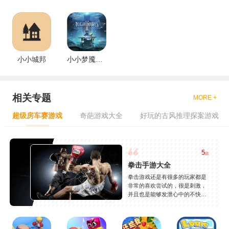
小小城邦
小小梦魇2手机版
相关专题
MORE +
超级房车赛游戏
奇葩游戏大全
好玩的古风推理探案游戏
5
款
拳击手游大全
拳击游戏还是有很多的玩家都是
非常的喜欢尝试的，很是刺激，
并且也是能够发泄心中的不快
吧，现在市面上是有很多的类型
的拳击的游戏，这些游戏一般都
是一些格斗的游戏，其实是非常
的有趣，也是相当的刺激的，游