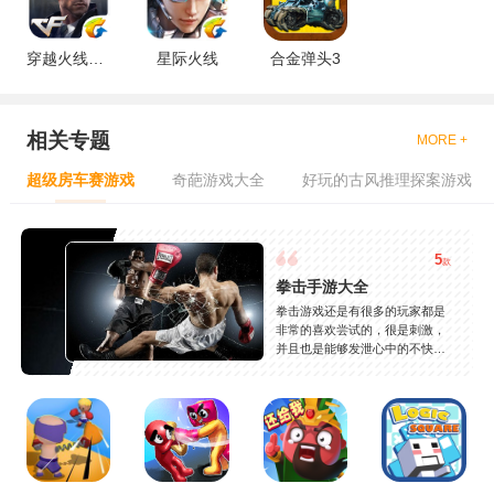
穿越火线辅助软件免费版
星际火线
合金弹头3
相关专题
MORE +
超级房车赛游戏
奇葩游戏大全
好玩的古风推理探案游戏
5
款
拳击手游大全
拳击游戏还是有很多的玩家都是
非常的喜欢尝试的，很是刺激，
并且也是能够发泄心中的不快
吧，现在市面上是有很多的类型
的拳击的游戏，这些游戏一般都
是一些格斗的游戏，其实是非常
的有趣，也是相当的刺激的，游
戏中是有一些不同的场景都是能
够去进行体验的，我们也是能够
去刺激的进行对战的，小编现在