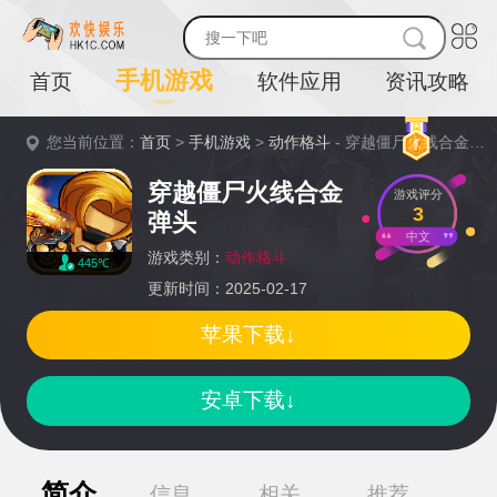
手机游戏
首页
软件应用
资讯攻略
您当前位置：
首页
>
手机游戏
>
动作格斗
- 穿越僵尸火线合金弹头详情
穿越僵尸火线合金
游戏评分
3
弹头
中文
游戏类别：
动作格斗
445℃
更新时间：2025-02-17
苹果下载↓
安卓下载↓
简介
信息
相关
推荐