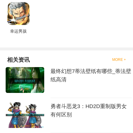
幸运男孩
相关资讯
MORE +
最终幻想7蒂法壁纸有哪些_蒂法壁
纸高清
勇者斗恶龙3：HD2D重制版男女
有何区别