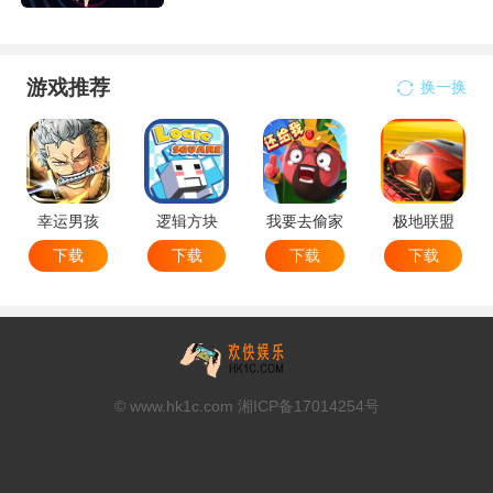
游戏推荐
换一换
幸运男孩
逻辑方块
我要去偷家
极地联盟
下载
下载
下载
下载
© www.hk1c.com 湘ICP备17014254号