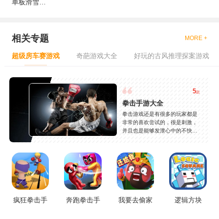
单板滑雪：第四维
相关专题
MORE +
超级房车赛游戏
奇葩游戏大全
好玩的古风推理探案游戏
5
款
拳击手游大全
拳击游戏还是有很多的玩家都是
非常的喜欢尝试的，很是刺激，
并且也是能够发泄心中的不快
吧，现在市面上是有很多的类型
的拳击的游戏，这些游戏一般都
是一些格斗的游戏，其实是非常
的有趣，也是相当的刺激的，游
戏中是有一些不同的场景都是能
够去进行体验的，我们也是能够
去刺激的进行对战的，小编现在
就是收集了一些有意思的拳击游
疯狂拳击手
奔跑拳击手
我要去偷家
逻辑方块
戏，相信你们一定会喜欢的。