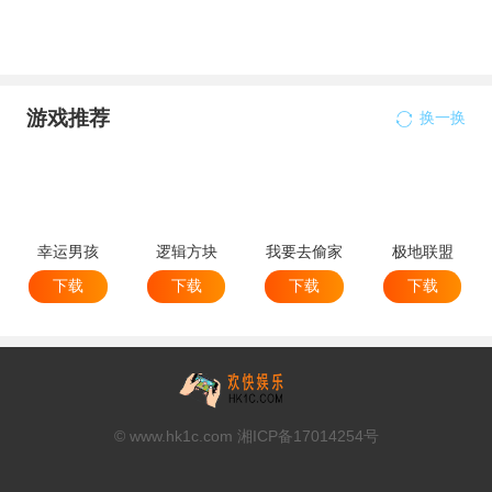
乐器_支付宝蚂蚁庄园今日答题4月
11日答案2022
游戏推荐
换一换
幸运男孩
逻辑方块
我要去偷家
极地联盟
下载
下载
下载
下载
© www.hk1c.com 湘ICP备17014254号