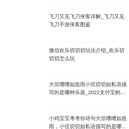
飞刀又见飞刀侠客详解_飞刀又见
飞刀手游侠客图鉴
微信欢乐切切切玩法介绍_欢乐切
切切怎么玩
大弦嘈嘈如急雨小弦切切如私语描
写的是哪种乐器_2022支付宝蚂蚁
庄园4月11日答案最新
小鸡宝宝考考你诗句大弦嘈嘈如急
雨，小弦切切如私语描写的是哪种