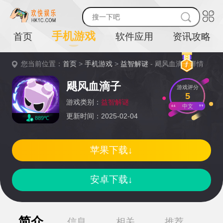
手机游戏
首页
软件应用
资讯攻略
您当前位置：
首页
>
手机游戏
>
益智解谜
- 飓风血滴子详情
飓风血滴子
游戏评分
5
游戏类别：
益智解谜
中文
更新时间：2025-02-04
889℃
苹果下载↓
安卓下载↓
简介
信息
相关
推荐