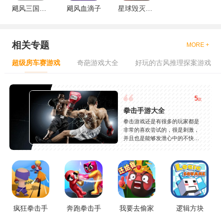
飓风三国之乱世争锋
飓风血滴子
星球毁灭模拟器2
相关专题
MORE +
超级房车赛游戏
奇葩游戏大全
好玩的古风推理探案游戏
5
款
拳击手游大全
拳击游戏还是有很多的玩家都是
非常的喜欢尝试的，很是刺激，
并且也是能够发泄心中的不快
吧，现在市面上是有很多的类型
的拳击的游戏，这些游戏一般都
是一些格斗的游戏，其实是非常
的有趣，也是相当的刺激的，游
戏中是有一些不同的场景都是能
够去进行体验的，我们也是能够
去刺激的进行对战的，小编现在
就是收集了一些有意思的拳击游
疯狂拳击手
奔跑拳击手
我要去偷家
逻辑方块
戏，相信你们一定会喜欢的。