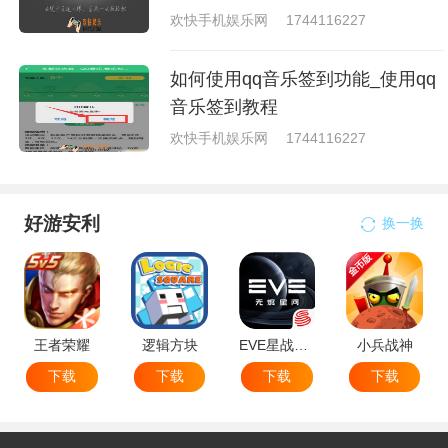
欢快手机娱乐网
1744116227
如何使用qq音乐签到功能_使用qq
音乐签到教程
欢快手机娱乐网
1744116227
好游安利
换一换
王者荣耀
逻辑方块
EVE星战前夜无烬星河
小兵战神
下载
下载
下载
下载