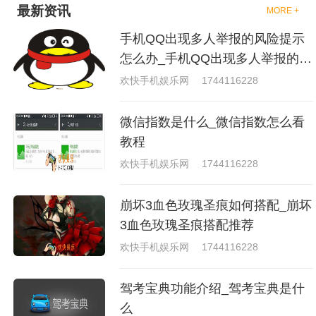
最新资讯
MORE +
手机QQ出现多人举报的风险提示
怎么办_手机QQ出现多人举报的风
险原因分析
欢快手机娱乐网
1744116228
微信指数是什么_微信指数怎么看
教程
欢快手机娱乐网
1744116228
崩坏3血色玫瑰圣痕如何搭配_崩坏
3血色玫瑰圣痕搭配推荐
欢快手机娱乐网
1744116228
驾考宝典功能介绍_驾考宝典是什
么