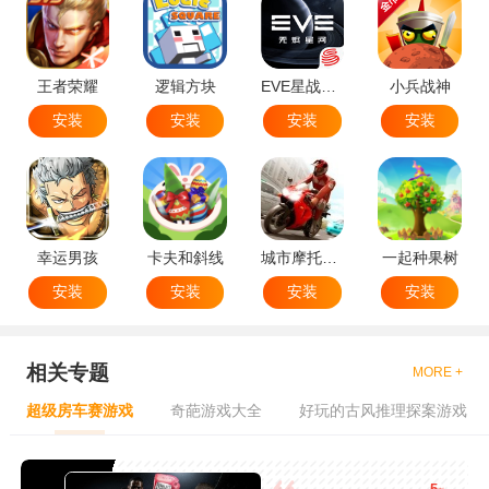
王者荣耀
逻辑方块
EVE星战前夜无烬星河
小兵战神
安装
安装
安装
安装
幸运男孩
卡夫和斜线
城市摩托特技
一起种果树
安装
安装
安装
安装
相关专题
MORE +
超级房车赛游戏
奇葩游戏大全
好玩的古风推理探案游戏