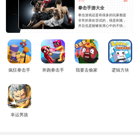
5
款
拳击手游大全
拳击游戏还是有很多的玩家都是
非常的喜欢尝试的，很是刺激，
并且也是能够发泄心中的不快
吧，现在市面上是有很多的类型
的拳击的游戏，这些游戏一般都
是一些格斗的游戏，其实是非常
的有趣，也是相当的刺激的，游
戏中是有一些不同的场景都是能
够去进行体验的，我们也是能够
去刺激的进行对战的，小编现在
就是收集了一些有意思的拳击游
疯狂拳击手
奔跑拳击手
我要去偷家
逻辑方块
戏，相信你们一定会喜欢的。
幸运男孩