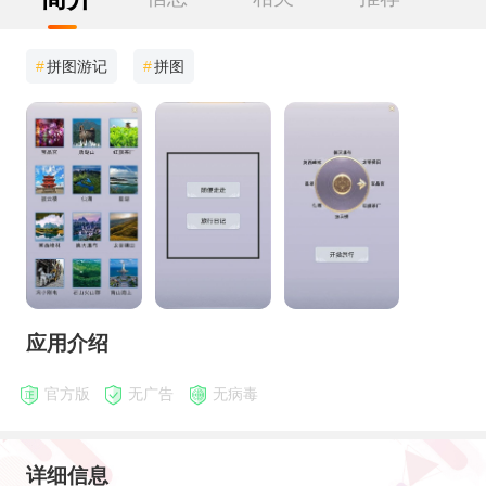
#
拼图游记
#
拼图
应用介绍
官方版
无广告
无病毒
详细信息