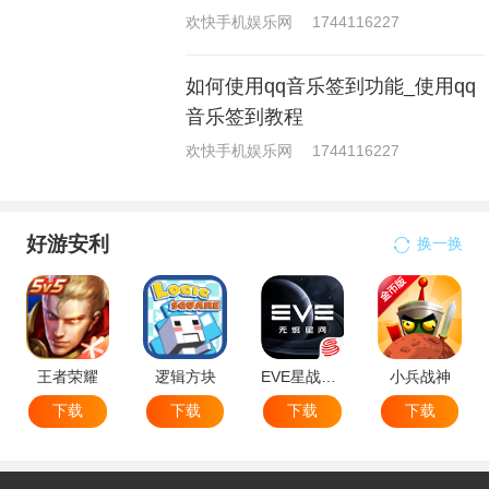
欢快手机娱乐网
1744116227
如何使用qq音乐签到功能_使用qq
音乐签到教程
欢快手机娱乐网
1744116227
好游安利
换一换
王者荣耀
逻辑方块
EVE星战前夜无烬星河
小兵战神
下载
下载
下载
下载