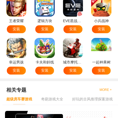
王者荣耀
逻辑方块
EVE星战前夜无烬星河
小兵战神
安装
安装
安装
安装
幸运男孩
卡夫和斜线
城市摩托特技
一起种果树
安装
安装
安装
安装
相关专题
MORE +
超级房车赛游戏
奇葩游戏大全
好玩的古风推理探案游戏