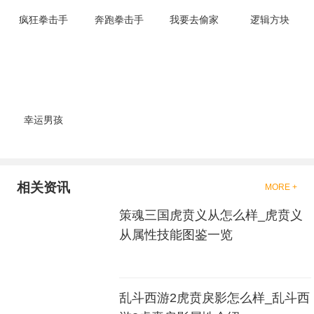
去刺激的进行对战的，小编现在
就是收集了一些有意思的拳击游
疯狂拳击手
奔跑拳击手
我要去偷家
逻辑方块
戏，相信你们一定会喜欢的。
幸运男孩
相关资讯
MORE +
策魂三国虎贲义从怎么样_虎贲义
从属性技能图鉴一览
乱斗西游2虎贲戾影怎么样_乱斗西