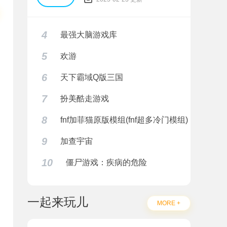
4
最强大脑游戏库
5
欢游
6
天下霸域Q版三国
7
扮美酷走游戏
8
fnf加菲猫原版模组(fnf超多冷门模组)
9
加查宇宙
10
僵尸游戏：疾病的危险
一起来玩儿
MORE +