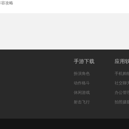
阵容攻略
手游下载
应用
扮演角色
手机购
动作格斗
社交聊
休闲游戏
办公管
射击飞行
拍照摄