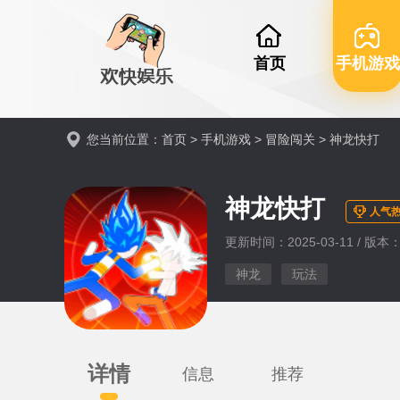
首页
手机游戏
您当前位置：
首页
>
手机游戏
>
冒险闯关
> 神龙快打
神龙快打
人气热
更新时间：2025-03-11 / 版本：V
神龙
玩法
详情
信息
推荐