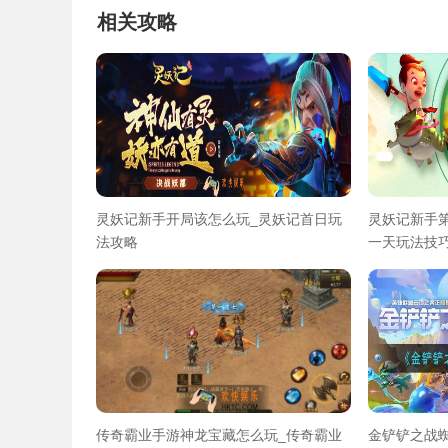
相关攻略
灵妖记新手开局该怎么玩_灵妖记首日玩
灵妖记新手
法攻略
一天玩法技
传奇霸业手游神龙宝藏怎么玩_传奇霸业
金铲铲之战