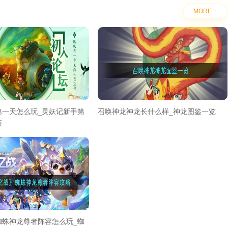
MORE +
第一天怎么玩_灵妖记新手第
召唤神龙神龙长什么样_神龙图鉴一览
巧
蜘蛛神龙尊者阵容怎么玩_蜘