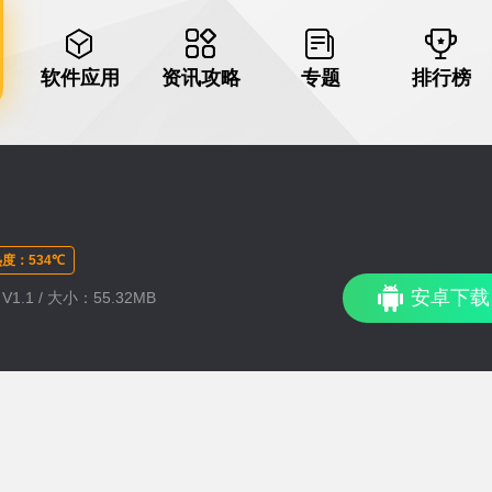
软件应用
资讯攻略
专题
排行榜
度：534℃
安卓下载
1.1 / 大小：55.32MB