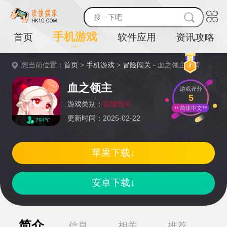
手机游戏
首页
软件应用
资讯攻略
您当前位置：
首页
>
手机游戏
>
冒险闯关
- 血之领主详情
血之领主
游戏评分
5
游戏类别：
冒险闯关
简体中文
更新时间：2025-02-22
794℃
苹果下载↓
安卓下载↓
简介
信息
相关
推荐