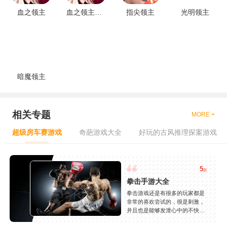
血之领主
血之领主最新版
指尖领主
光明领主
暗魔领主
相关专题
MORE +
超级房车赛游戏
奇葩游戏大全
好玩的古风推理探案游戏
5
款
拳击手游大全
拳击游戏还是有很多的玩家都是
非常的喜欢尝试的，很是刺激，
并且也是能够发泄心中的不快
吧，现在市面上是有很多的类型