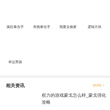
的拳击的游戏，这些游戏一般都
是一些格斗的游戏，其实是非常
的有趣，也是相当的刺激的，游
戏中是有一些不同的场景都是能
够去进行体验的，我们也是能够
去刺激的进行对战的，小编现在
就是收集了一些有意思的拳击游
疯狂拳击手
奔跑拳击手
我要去偷家
逻辑方块
戏，相信你们一定会喜欢的。
幸运男孩
相关资讯
MORE +
权力的游戏蒙戈怎么样_蒙戈强化
攻略