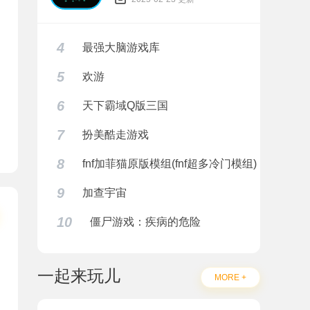
4
最强大脑游戏库
5
欢游
6
天下霸域Q版三国
7
扮美酷走游戏
8
fnf加菲猫原版模组(fnf超多冷门模组)
9
加查宇宙
10
僵尸游戏：疾病的危险
一起来玩儿
MORE +