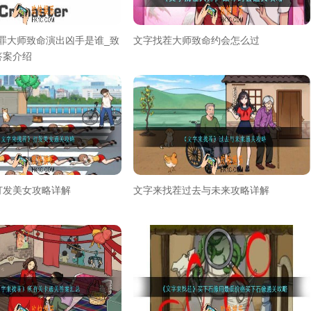
er犯罪大师致命演出凶手是谁_致
文字找茬大师致命约会怎么过
答案介绍
打发美女攻略详解
文字来找茬过去与未来攻略详解