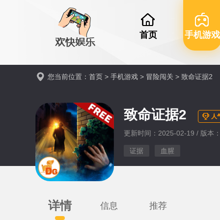
首页
手机游戏
您当前位置：
首页
>
手机游戏
>
冒险闯关
> 致命证据2
致命证据2
人
更新时间：2025-02-19 / 版本：
证据
血腥
详情
信息
推荐