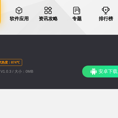
软件应用
资讯攻略
专题
排行榜
气热度：874℃
安卓下载
V1.0.3 / 大小：0MB