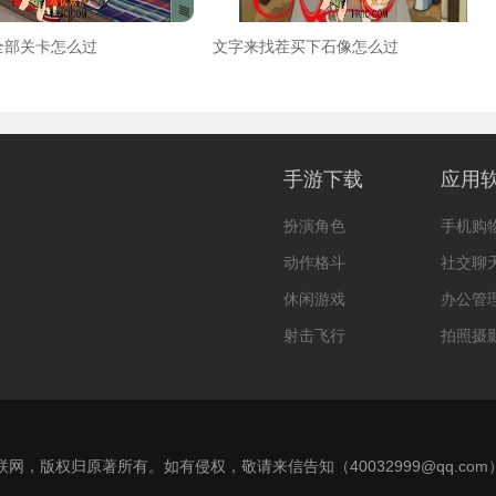
全部关卡怎么过
文字来找茬买下石像怎么过
手游下载
应用
扮演角色
手机购
动作格斗
社交聊
休闲游戏
办公管
射击飞行
拍照摄
网，版权归原著所有。如有侵权，敬请来信告知（40032999@qq.co