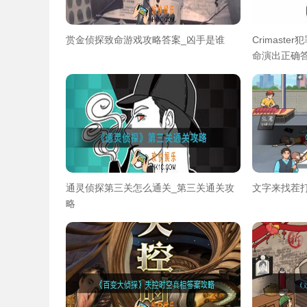
赏金侦探致命游戏攻略答案_凶手是谁
Crimast
命演出正确
通灵侦探第三关怎么通关_第三关通关攻
文字来找茬
略