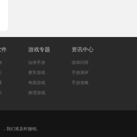
软件
游戏专题
资讯中心
物
仙侠手游
游戏问答
天
赛车游戏
手游测评
理
奇葩游戏
手游攻略
影
推理游戏
m），我们将及时撤销。